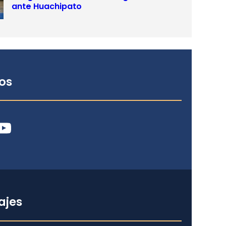
ante Huachipato
os
ube
ajes