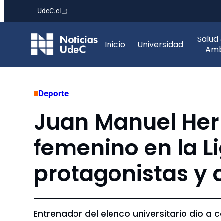
UdeC.cl
Saltar
Salud
al
Inicio
Universidad
Amb
contenido
Deporte
Juan Manuel Herr
femenino en la L
protagonistas y a
Entrenador del elenco universitario dio a 