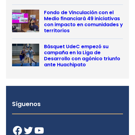
Fondo de Vinculación con el
Medio financiará 49 iniciativas
con impacto en comunidades y
territorios
Básquet UdeC empezó su
campaña en la Liga de
Desarrollo con agónico triunfo
ante Huachipato
Síguenos
Facebook
Twitter
YouTube