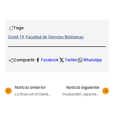
Tags
Covid 19
, 
Facultad de Ciencias Biológicas
Compartir
Facebook
Twitter
WhatsApp
Noticia anterior
Noticia siguiente
La Rosa con el Clavel,
IncubaUdeC capacita a
sones chilenos de la mano
emprendedores de Biobío
Sinfónica UdeC
para escalar y levantar
financiamiento privado