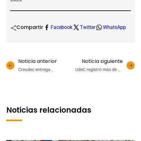
Compartir
Facebook
Twitter
WhatsApp
Noticia anterior
Noticia siguiente
Creudec entrega
UdeC registró más de 73
oficialmente propuesta
mil postulaciones en
para reforma de estatutos
Proceso de Admisión 2024
para ser presentada a los
órganos colegiados
Noticias relacionadas