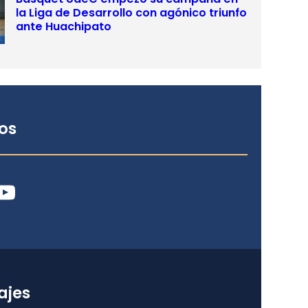
la Liga de Desarrollo con agónico triunfo
ante Huachipato
os
ube
ajes