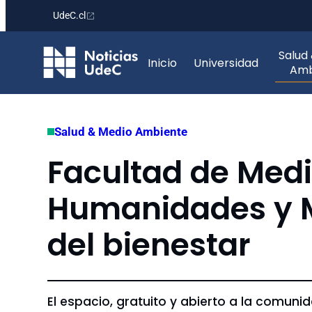
UdeC.cl
Saltar
Salud
al
Inicio
Universidad
Amb
contenido
Salud & Medio Ambiente
Facultad de Medi
Humanidades y M
del bienestar
El espacio, gratuito y abierto a la comuni