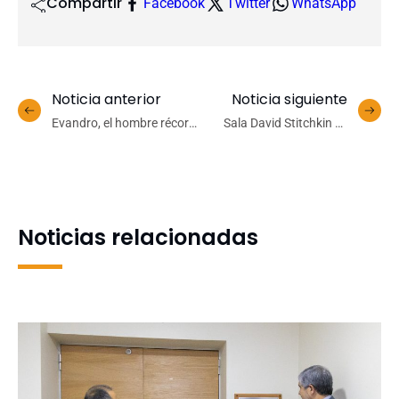
Compartir
Facebook
Twitter
WhatsApp
Noticia anterior
Noticia siguiente
Evandro, el hombre récord:
Sala David Stitchkin se
«Los mil triples son un
prepara para recibir la
buen número, pero lo
exposición “Conexiones
importante es seguir
temporales: Territorio e
peleando arriba con la
imaginario”
UdeC»
Noticias relacionadas