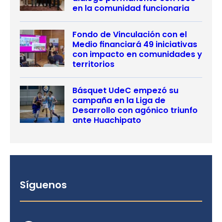
en la comunidad funcionaria
Fondo de Vinculación con el
Medio financiará 49 iniciativas
con impacto en comunidades y
territorios
Básquet UdeC empezó su
campaña en la Liga de
Desarrollo con agónico triunfo
ante Huachipato
Síguenos