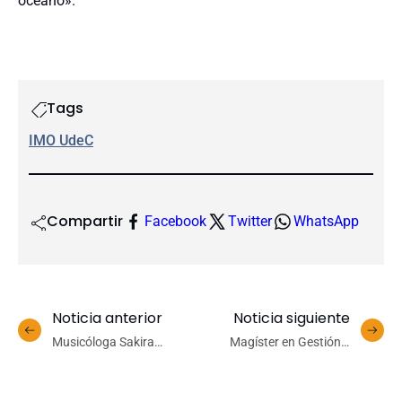
océano».
Tags
IMO UdeC
Compartir
Facebook
Twitter
WhatsApp
Noticia anterior
Noticia siguiente
Musicóloga Sakira
Magíster en Gestión y
Ventura dictó conferencia
Liderazgo Educativo logra
en la UdeC sobre el legado
acreditación de tres años
femenino en la
por la CNA