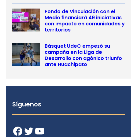
Fondo de Vinculación con el
Medio financiará 49 iniciativas
con impacto en comunidades y
territorios
Básquet UdeC empezó su
campaña en la Liga de
Desarrollo con agónico triunfo
ante Huachipato
Síguenos
Facebook
Twitter
YouTube