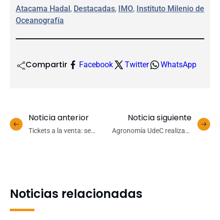
Atacama Hadal
, 
Destacadas
, 
IMO
, 
Instituto Milenio de
Oceanografía
Compartir
Facebook
Twitter
WhatsApp
Noticia anterior
Noticia siguiente
Tickets a la venta: se
Agronomía UdeC realizará
vienen tres jornadas de
Feria “Aprendiendo
básquetbol internacional
técnicas de cultivo
en la Casa del Deporte
sustentable”
Noticias relacionadas