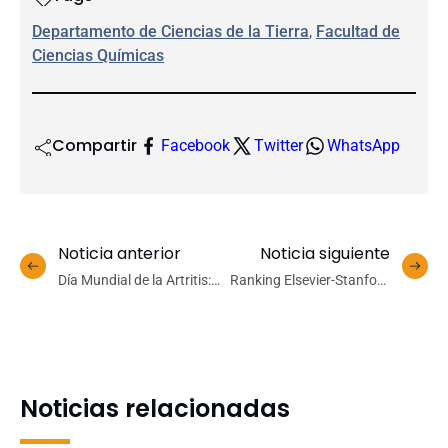
Departamento de Ciencias de la Tierra
, 
Facultad de
Ciencias Químicas
Compartir
Facebook
Twitter
WhatsApp
Noticia anterior
Noticia siguiente
Día Mundial de la Artritis:
Ranking Elsevier-Stanford
apoyo familiar es clave
2025 destaca a 21
ante esta enfermedad sin
investigadores UdeC entre
cura
el 2% de científicos más
citados del mundo
Noticias relacionadas