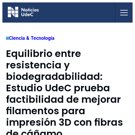
Saltar
al
contenido
Ciencia & Tecnología
Equilibrio entre
resistencia y
biodegradabilidad:
Estudio UdeC prueba
factibilidad de mejorar
filamentos para
impresión 3D con fibras
de cáñamo