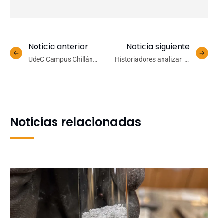
Noticia anterior
Noticia siguiente
UdeC Campus Chillán
Historiadores analizan la
finaliza con éxito tercera
Seguridad y el Orden
versión del taller de
Público en el Mundo
bordado
Antiguo en Congreso
Internacional en la
Universidad de
Noticias relacionadas
Concepción