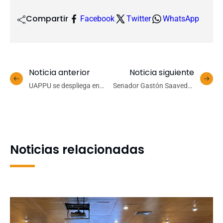
Compartir
Facebook
Twitter
WhatsApp
Noticia anterior
Noticia siguiente
UAPPU se despliega en
Senador Gastón Saavedra
Los Ángeles con actividad
en visita protocolar: «La
de diagnóstico y taller
historia de la UdeC es un
para personal de servicio
activo para el país»
Noticias relacionadas