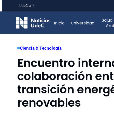
UdeC.cl
Saltar
Salud
al
Inicio
Universidad
Amb
contenido
Ciencia & Tecnología
Encuentro inter
colaboración ent
transición energé
renovables