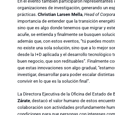
En el evento también participaron representantes
organizaciones de investigación, generando un esp
prácticas.
Christian Larsen Mella
,
Head of Corpora
importancia de entender que la transición energéti
sino que es algo donde tenemos que migrar y este
acuñe, se entienda y finalmente se busquen soluci
además que, con estos eventos, “tú puedes mostrar
no existe una sola solución, sino que a lo mejor 
desde la I+D aplicada y el desarrollo tecnológico 
buen negocio, que son redituables”. Finalmente co
que estas innovaciones son algo gradual, “estamos
investigar, desarrollar para poder escalar distint
convivir en lo que es la solución final”.
La Directora Ejecutiva de la Oficina del Estado de
Zárate
, destacó el valor humano de estos encuentro
colaboración son actividades profundamente huma
condiciones para que personas con intereses co