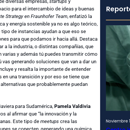
 de diversas empresas,
startups
y
Report
acio para el intercambio de ideas y buenas
te Strategy en Fraunhofer Team
, enfatizó la
ca y energía sostenible ya no es algo teórico,
 tipo de instancias ayudan a que eso se
ones para que podamos ir hacia allá. Destaca
 a la industria, o distintas compañías, que
son varias y además tú puedes transmitir cómo
tú vas generando soluciones que van a dar un
ncluye y resalta la importante de entender
 en una transición y por eso se tiene que
as alternativas que probablemente puedan
 Baviera para Sudamérica,
Pamela Valdivia
s al afirmar que “la innovación y la
Noviembre 1
nas. Este tipo de
meetups
crea las
munes se conecten, generando una química
Centro i