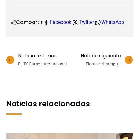
Compartir
Facebook
Twitter
WhatsApp
Noticia anterior
Noticia siguiente
El “IX Curso Internacional
Florece el campus:
de Postgrado: Avances en
comunidad UdeC disfruta
pediatría neonatal” se
de los parques y jardines
realizará en la Facultad de
en primavera
Medicina de la Universidad
de Concepción
Noticias relacionadas