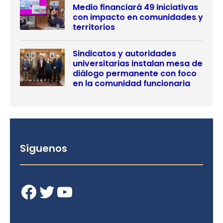
Medio financiará 49 iniciativas
con impacto en comunidades y
territorios
Sindicatos y autoridades
universitarias instalan mesa de
diálogo permanente con foco
en la comunidad funcionaria
Síguenos
Facebook
Twitter
YouTube