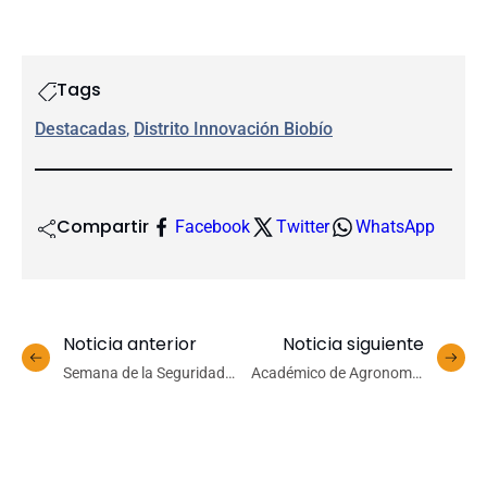
Tags
Destacadas
, 
Distrito Innovación Biobío
Compartir
Facebook
Twitter
WhatsApp
Noticia anterior
Noticia siguiente
Semana de la Seguridad
Académico de Agronomía
culminó con charlas sobre
UdeC es nombrado editor
Ley Karin para comités
asociado en la revista
paritarios de la UdeC
Journal of Soil Science and
Plant Nutrition