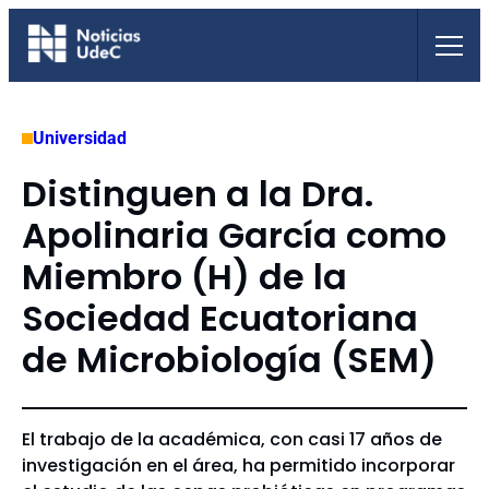
Saltar
al
contenido
Universidad
Distinguen a la Dra.
Apolinaria García como
Miembro (H) de la
Sociedad Ecuatoriana
de Microbiología (SEM)
El trabajo de la académica, con casi 17 años de
investigación en el área, ha permitido incorporar