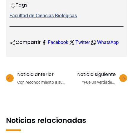
Tags
Facultad de Ciencias Biológicas
Compartir
Facebook
Twitter
WhatsApp
Noticia anterior
Noticia siguiente
Con reconocimiento a su
“Fue un verdadero
Patrimonio Humano
inspirador”: Departamento
Ciencias Biológicas dio
de Fisiología lamenta
inicio a la celebración de
fallecimiento del Dr.
sus 30 años
Ladislao Quevedo
Araneda
Noticias relacionadas