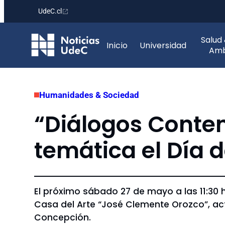
UdeC.cl
Saltar
Salud
al
Inicio
Universidad
Amb
contenido
Humanidades & Sociedad
“Diálogos Cont
temática el Día 
El próximo sábado 27 de mayo a las 11:30
Casa del Arte “José Clemente Orozco”, act
Concepción.