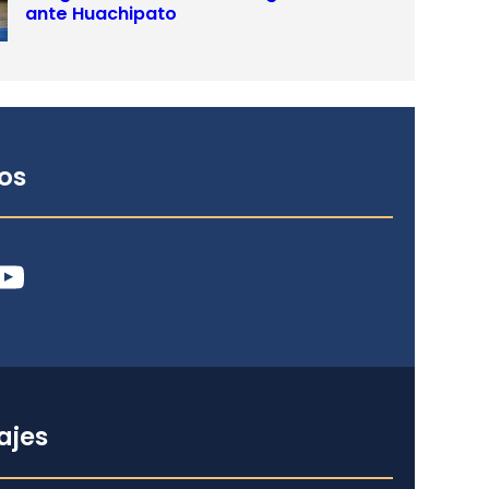
ante Huachipato
os
ube
ajes