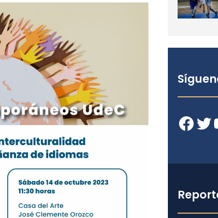
Síguen
Facebook
Twitter
YouT
Report