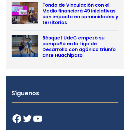
Fondo de Vinculación con el
Medio financiará 49 iniciativas
con impacto en comunidades y
territorios
Básquet UdeC empezó su
campaña en la Liga de
Desarrollo con agónico triunfo
ante Huachipato
Síguenos
Facebook
Twitter
YouTube