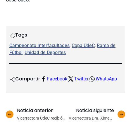
Tags
Campeonato Interfacultades
, 
Copa UdeC
, 
Rama de
Fútbol
, 
Unidad de Deportes
Compartir
Facebook
Twitter
WhatsApp
Noticia anterior
Noticia siguiente
Vicerrectora UdeC recibió
Vicerrectora Dra. Ximena
a la Presidenta del Consejo
Gauché es elegida
Nacional de Desarrollo
presidenta de la Comisión