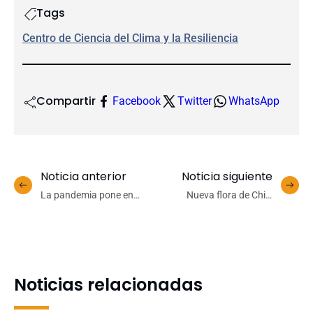
Tags
Centro de Ciencia del Clima y la Resiliencia
Compartir
Facebook
Twitter
WhatsApp
Noticia anterior
Noticia siguiente
La pandemia pone en
Nueva flora de Chile
evidencia las
completa entrega
desigualdades: no basta
actualizada y alista dos
con una escuela que
publicaciones más
ofrezca oportunidades
Noticias relacionadas