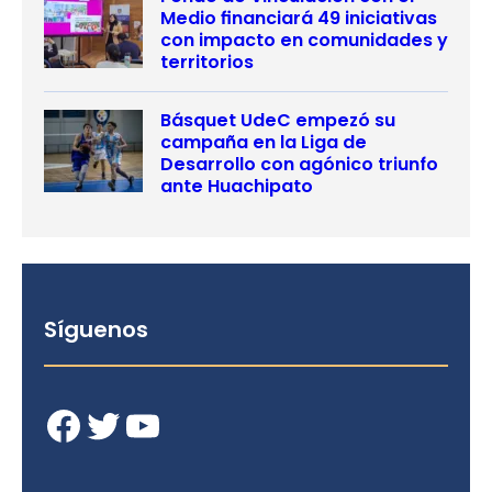
Medio financiará 49 iniciativas
con impacto en comunidades y
territorios
Básquet UdeC empezó su
campaña en la Liga de
Desarrollo con agónico triunfo
ante Huachipato
Síguenos
Facebook
Twitter
YouTube