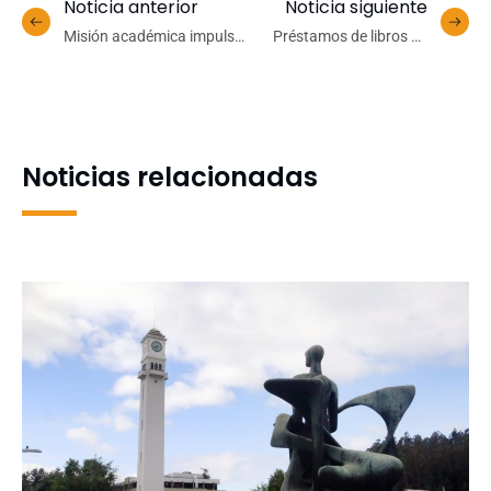
Noticia anterior
Noticia siguiente
Misión académica impulsa
Préstamos de libros en
nuevas alianzas de
Bibliotecas UdeC crecen
investigación entre
más de 60% en tres años y
universidades chilenas y
superan los 90 mil
canadienses
registros
Noticias relacionadas