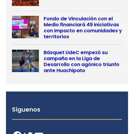
Fondo de Vinculación con el
Medio financiará 49 iniciativas
con impacto en comunidades y
territorios
Básquet UdeC empezó su
campaña en la Liga de
Desarrollo con agónico triunfo
ante Huachipato
Síguenos