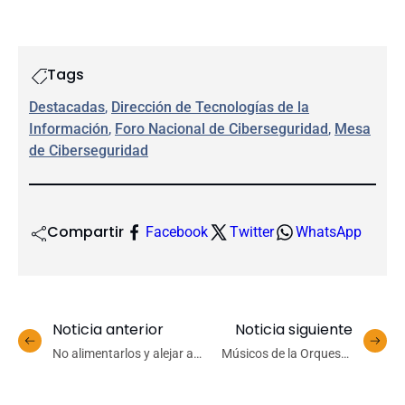
Tags
Destacadas
, 
Dirección de Tecnologías de la
Información
, 
Foro Nacional de Ciberseguridad
, 
Mesa
de Ciberseguridad
Compartir
Facebook
Twitter
WhatsApp
Noticia anterior
Noticia siguiente
No alimentarlos y alejar a
Músicos de la Orquesta
perros: académica UdeC
Sinfónica UdeC celebran
entrega consejos para
Día de la Música y los