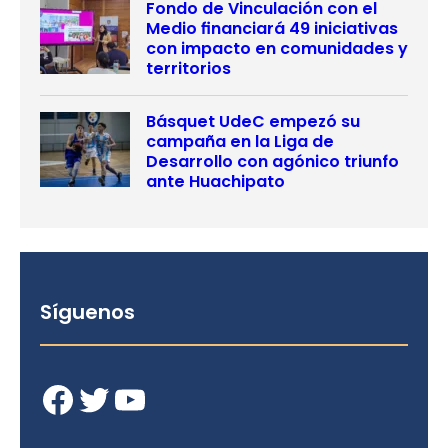
Fondo de Vinculación con el
Medio financiará 49 iniciativas
con impacto en comunidades y
territorios
Básquet UdeC empezó su
campaña en la Liga de
Desarrollo con agónico triunfo
ante Huachipato
Síguenos
Facebook
Twitter
YouTube