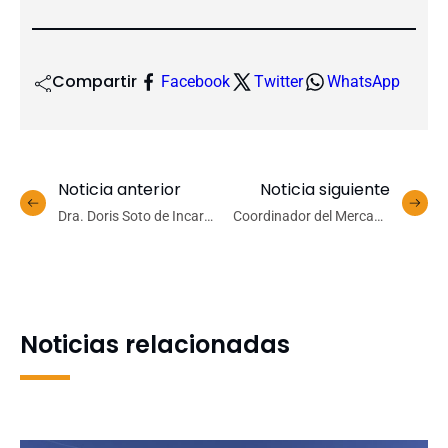
Compartir
Facebook
Twitter
WhatsApp
Noticia anterior
Noticia siguiente
Dra. Doris Soto de Incar
Coordinador del Mercado
participa de Taller FAO
de Capitales del Ministerio
para mejorar la
de Hacienda expone sobre
planificación espacial de la
educación financiera en
acuicultura marina
FACEA UdeC
Noticias relacionadas