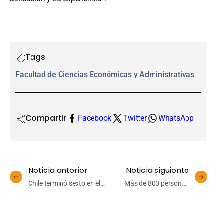
Tags
Facultad de Ciencias Económicas y Administrativas
Compartir
Facebook
Twitter
WhatsApp
Noticia anterior
Noticia siguiente
Chile terminó sexto en el
Más de 800 personas
básquetbol femenino de
participaron en exitosa 9ª
los Juegos
Semana de la Creatividad
Panamericanos
de CFT Lota Arauco