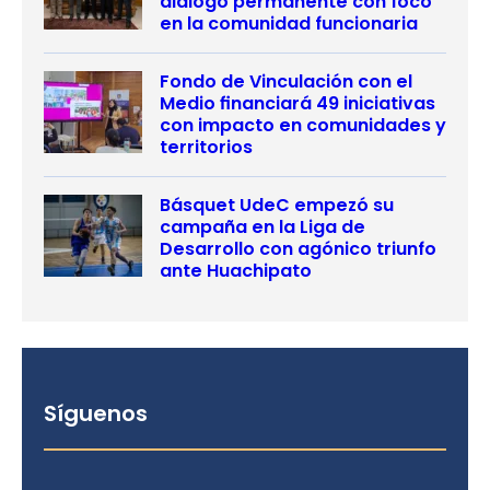
diálogo permanente con foco
en la comunidad funcionaria
Fondo de Vinculación con el
Medio financiará 49 iniciativas
con impacto en comunidades y
territorios
Básquet UdeC empezó su
campaña en la Liga de
Desarrollo con agónico triunfo
ante Huachipato
Síguenos