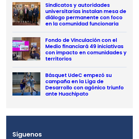
Sindicatos y autoridades
universitarias instalan mesa de
diálogo permanente con foco
en la comunidad funcionaria
Fondo de Vinculación con el
Medio financiará 49 iniciativas
con impacto en comunidades y
territorios
Básquet UdeC empezó su
campaña en la Liga de
Desarrollo con agónico triunfo
ante Huachipato
Síguenos