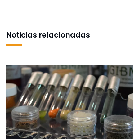
Experto imparte charla
entradas de visita a la
sobre la formación y
venta: UdeC abrirá las
conocimiento de los
semifinales del básquetbol
animales
en Quilpué
Noticias relacionadas