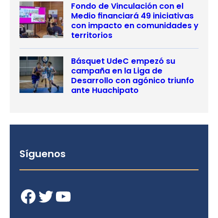
Fondo de Vinculación con el
Medio financiará 49 iniciativas
con impacto en comunidades y
territorios
Básquet UdeC empezó su
campaña en la Liga de
Desarrollo con agónico triunfo
ante Huachipato
Síguenos
Facebook
Twitter
YouTube