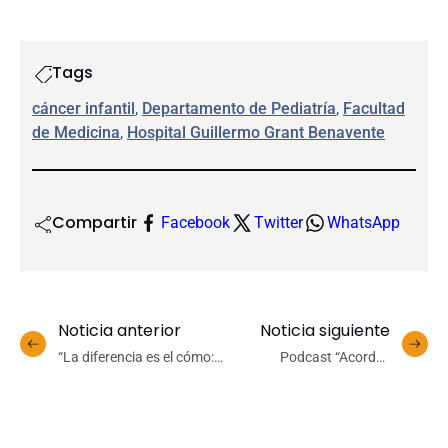
Tags
cáncer infantil
, 
Departamento de Pediatría
, 
Facultad
de Medicina
, 
Hospital Guillermo Grant Benavente
Compartir
Facebook
Twitter
WhatsApp
Noticia anterior
Noticia siguiente
“La diferencia es el cómo:
Podcast “Acordes
menos fricción, más vida
Urbanos” cierra su primera
académica”
temporada con
conversatorio y encuentro
musical junto a artistas