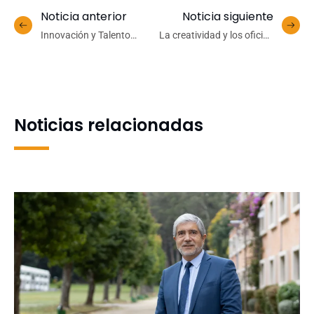
Noticia anterior
Noticia siguiente
Innovación y Talento
La creatividad y los oficios
Culinario Brillan en la Final
toman el corazón de la
del Desafío Gastronómico
UdeC con la XV versión de
2025 en el CFT Lota
la Feria del Buen Vivir
Arauco
Noticias relacionadas