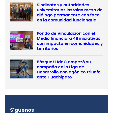
Sindicatos y autoridades
universitarias instalan mesa de
diálogo permanente con foco
en la comunidad funcionaria
Fondo de Vinculación con el
Medio financiará 49 iniciativas
con impacto en comunidades y
territorios
Básquet UdeC empezó su
campaña en la Liga de
Desarrollo con agónico triunfo
ante Huachipato
Síguenos