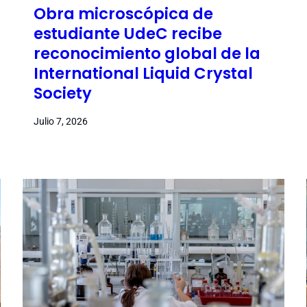
Obra microscópica de
estudiante UdeC recibe
reconocimiento global de la
International Liquid Crystal
Society
Julio 7, 2026