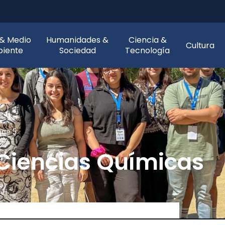
 & Medio
Humanidades &
Ciencia &
Cultura
iente
Sociedad
Tecnología
age 5
 Ciencias Químicas