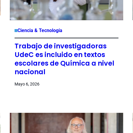
Ciencia & Tecnología
Trabajo de investigadoras
UdeC es incluido en textos
escolares de Química a nivel
nacional
Mayo 6, 2026