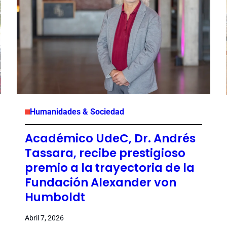
Humanidades & Sociedad
Académico UdeC, Dr. Andrés
Tassara, recibe prestigioso
premio a la trayectoria de la
Fundación Alexander von
Humboldt
Abril 7, 2026