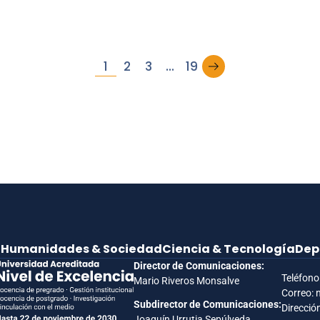
→
1
2
3
…
19
e
Humanidades & Sociedad
Ciencia & Tecnología
Dep
Director de Comunicaciones:
Teléfono
Mario Riveros Monsalve
Correo: 
Subdirector de Comunicaciones:
Dirección
Joaquín Urrutia Sepúlveda