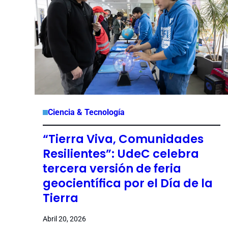
Ciencia & Tecnología
“Tierra Viva, Comunidades
Resilientes”: UdeC celebra
tercera versión de feria
geocientífica por el Día de la
Tierra
Abril 20, 2026