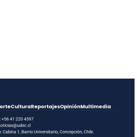
orte
Cultura
Reportajes
Opinión
Multimedia
:
+56 41 220 4597
noticias@udec.cl
: Cabina 1, Barrio Universitario, Concepción, Chile.