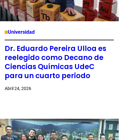
Universidad
Dr. Eduardo Pereira Ulloa es
reelegido como Decano de
Ciencias Químicas UdeC
para un cuarto periodo
Abril 24, 2026