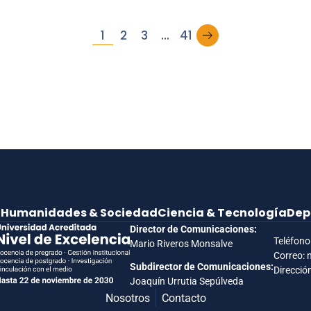
→
1
2
3
…
41
e
Humanidades & Sociedad
Ciencia & Tecnología
Dep
Director de Comunicaciones:
Teléfono
Mario Riveros Monsalve
Correo: 
Subdirector de Comunicaciones:
Dirección
Joaquín Urrutia Sepúlveda
Nosotros
Contacto