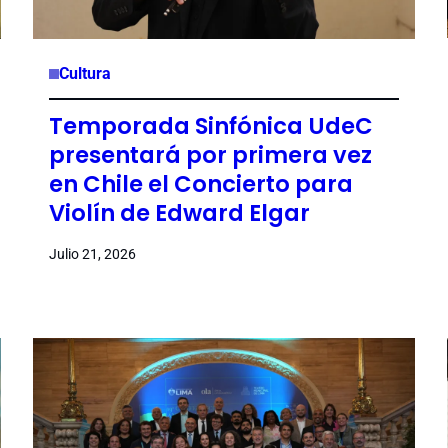
Cultura
Temporada Sinfónica UdeC
presentará por primera vez
en Chile el Concierto para
Violín de Edward Elgar
Julio 21, 2026