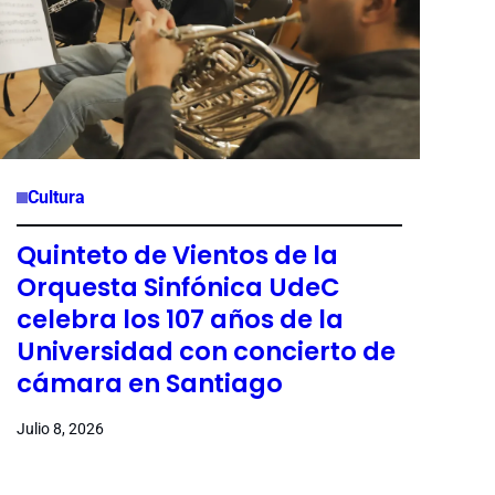
Cultura
Quinteto de Vientos de la
Orquesta Sinfónica UdeC
celebra los 107 años de la
Universidad con concierto de
cámara en Santiago
Julio 8, 2026