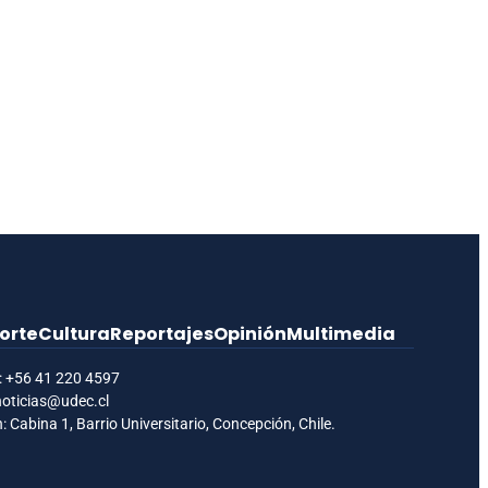
orte
Cultura
Reportajes
Opinión
Multimedia
:
+56 41 220 4597
noticias@udec.cl
: Cabina 1, Barrio Universitario, Concepción, Chile.