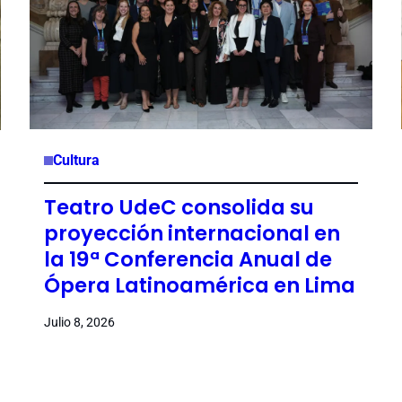
Cultura
Teatro UdeC consolida su
proyección internacional en
la 19ª Conferencia Anual de
Ópera Latinoamérica en Lima
Julio 8, 2026