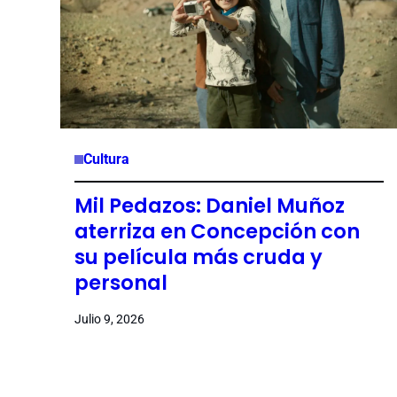
Cultura
Mil Pedazos: Daniel Muñoz
aterriza en Concepción con
su película más cruda y
personal
Julio 9, 2026