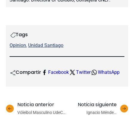
Tags
Opinion
, 
Unidad Santiago
Compartir
Facebook
Twitter
WhatsApp
Noticia anterior
Noticia siguiente
Vóleibol Masculino UdeC
Ignacio Méndez,
se impuso nuevamente y
voleibolista UdeC:
ganó su grupo del
«Logramos nuestro primer
Campeonato Nacional
objetivo»