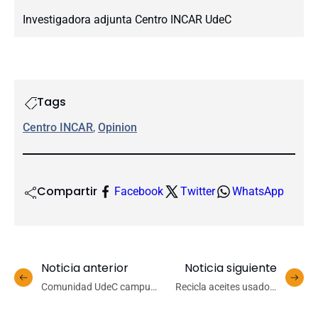
Investigadora adjunta Centro INCAR UdeC
Tags
Centro INCAR
, 
Opinion
Compartir
Facebook
Twitter
WhatsApp
Noticia anterior
Noticia siguiente
Comunidad UdeC campus
Recicla aceites usados:
Chillán reflexiona sobre
Investigación UdeC
Inteligencia Artificial junto
propone alternativa