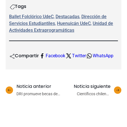
Tags
Ballet Folclórico UdeC
, 
Destacadas
, 
Dirección de
Servicios Estudiantiles
, 
Huenuicán UdeC
, 
Unidad de
Actividades Extraprogramáticas
Compartir
Facebook
Twitter
WhatsApp
Noticia anterior
Noticia siguiente
DRI promueve becas de
Científicos chilenos
movilidad internacional en
utilizan inteligencia
los campus UdeC
artificial para reconocer
mieles adulteradas