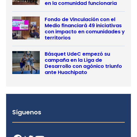
en la comunidad funcionaria
Fondo de Vinculación con el
Medio financiará 49 iniciativas
con impacto en comunidades y
territorios
Básquet UdeC empezó su
campaña en la Liga de
Desarrollo con agónico triunfo
ante Huachipato
Síguenos