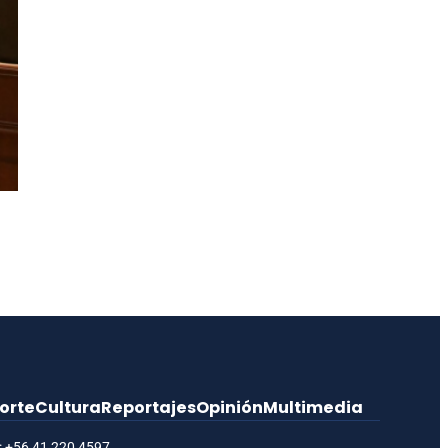
orte
Cultura
Reportajes
Opinión
Multimedia
:
+56 41 220 4597