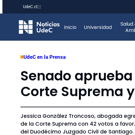
UdeC.cl
Saltar
Salud
al
Inicio
Universidad
Amb
contenido
UdeC en la Prensa
Senado aprueba 
Corte Suprema y 
Jessica González Troncoso, abogada egre
de la Corte Suprema con 42 votos a favor.
del Duodécimo Juzgado Civil de Santiago.