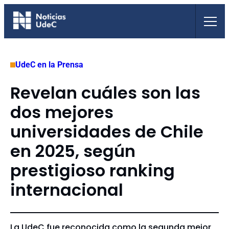
Saltar
al
contenido
UdeC en la Prensa
Revelan cuáles son las
dos mejores
universidades de Chile
en 2025, según
prestigioso ranking
internacional
La UdeC fue reconocida como la segunda mejor