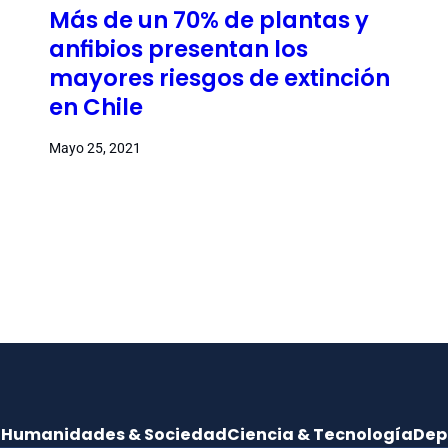
Más de un 70% de plantas y
anfibios presentan los
mayores riesgos de extinción
en Chile
Mayo 25, 2021
e
Humanidades & Sociedad
Ciencia & Tecnología
Dep