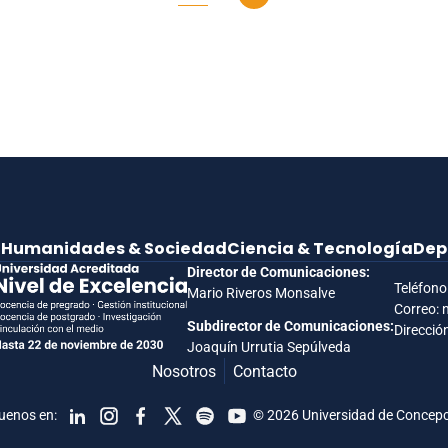
e
Humanidades & Sociedad
Ciencia & Tecnología
Dep
Director de Comunicaciones:
Teléfono
Mario Riveros Monsalve
Correo: 
Subdirector de Comunicaciones:
Dirección
Joaquín Urrutia Sepúlveda
Nosotros
Contacto
uenos en:
© 2026 Universidad de Concep