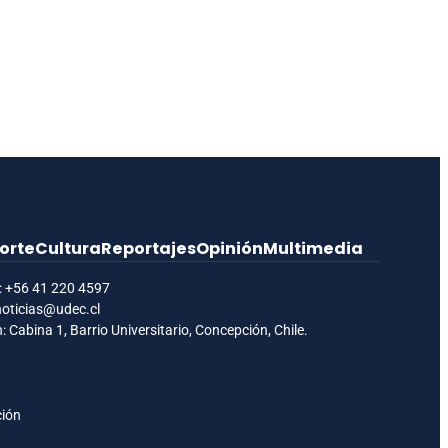
orte
Cultura
Reportajes
Opinión
Multimedia
:
+56 41 220 4597
noticias@udec.cl
: Cabina 1, Barrio Universitario, Concepción, Chile.
ción