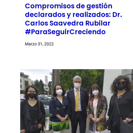
Compromisos de gestión
declarados y realizados: Dr.
Carlos Saavedra Rubilar
#ParaSeguirCreciendo
Marzo 31, 2022