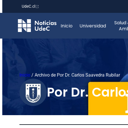
UdeC.cl
Saltar
Salud
al
Inicio
Universidad
Amb
contenido
Inicio
/
Archivo de Por Dr. Carlos Saavedra Rubilar
Por Dr. Carl