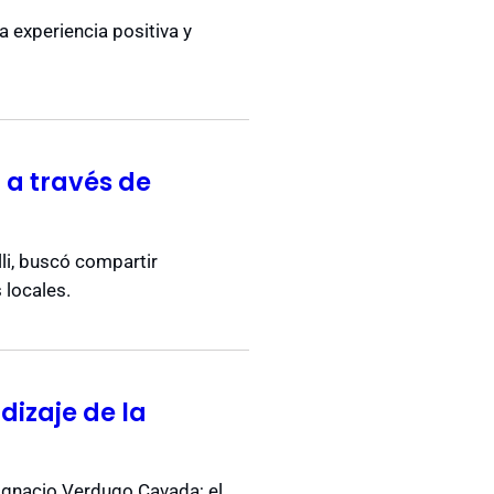
a experiencia positiva y
 a través de
li, buscó compartir
 locales.
izaje de la
, Ignacio Verdugo Cavada; el