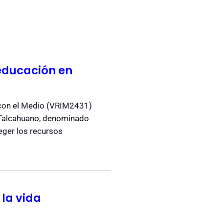
educación en
n con el Medio (VRIM2431)
e Talcahuano, denominado
eger los recursos
la vida