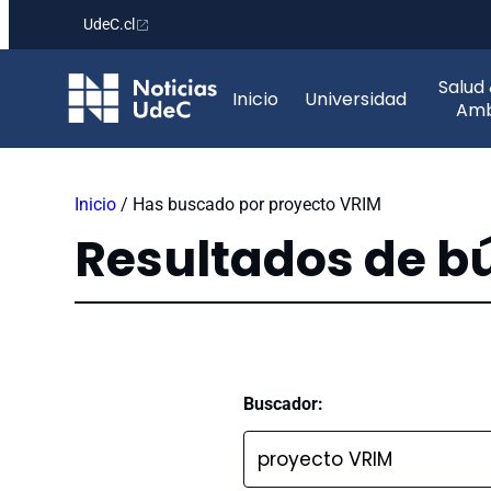
UdeC.cl
Saltar
Salud
al
Inicio
Universidad
Amb
contenido
Inicio
/
Has buscado por proyecto VRIM
Resultados de 
Buscador: